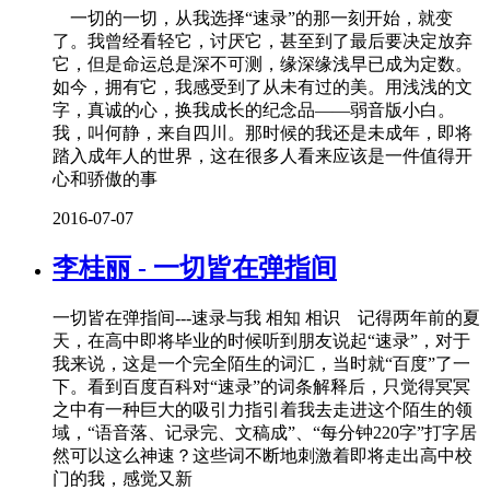
一切的一切，从我选择“速录”的那一刻开始，就变
了。我曾经看轻它，讨厌它，甚至到了最后要决定放弃
它，但是命运总是深不可测，缘深缘浅早已成为定数。
如今，拥有它，我感受到了从未有过的美。用浅浅的文
字，真诚的心，换我成长的纪念品——弱音版小白。
我，叫何静，来自四川。那时候的我还是未成年，即将
踏入成年人的世界，这在很多人看来应该是一件值得开
心和骄傲的事
2016-07-07
李桂丽 - 一切皆在弹指间
一切皆在弹指间---速录与我 相知 相识 记得两年前的夏
天，在高中即将毕业的时候听到朋友说起“速录”，对于
我来说，这是一个完全陌生的词汇，当时就“百度”了一
下。看到百度百科对“速录”的词条解释后，只觉得冥冥
之中有一种巨大的吸引力指引着我去走进这个陌生的领
域，“语音落、记录完、文稿成”、“每分钟220字”打字居
然可以这么神速？这些词不断地刺激着即将走出高中校
门的我，感觉又新