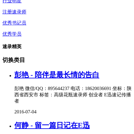
行业明星
注册速录师
优秀书记员
优秀学员
速录精英
切换类目
彭艳 - 陪伴是最长情的告白
彭艳 微信/QQ：895644237 电话：18620036691 坐标：陕
西省西安市 标签：高级花瓶速录师 创业者 E迅速记传播
者
2016-07-04
何静 - 留一篇日记在E迅