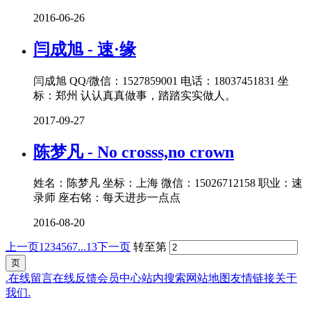
2016-06-26
闫成旭 - 速·缘
闫成旭 QQ/微信：1527859001 电话：18037451831 坐
标：郑州 认认真真做事，踏踏实实做人。
2017-09-27
陈梦凡 - No crosss,no crown
姓名：陈梦凡 坐标：上海 微信：15026712158 职业：速
录师 座右铭：每天进步一点点
2016-08-20
上一页
1
2
3
4
5
6
7
...13
下一页
转至第
.
在线留言
在线反馈
会员中心
站内搜索
网站地图
友情链接
关于
我们
.