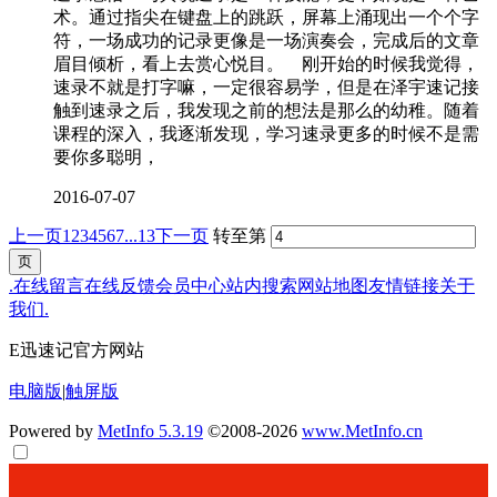
术。通过指尖在键盘上的跳跃，屏幕上涌现出一个个字
符，一场成功的记录更像是一场演奏会，完成后的文章
眉目倾析，看上去赏心悦目。 刚开始的时候我觉得，
速录不就是打字嘛，一定很容易学，但是在泽宇速记接
触到速录之后，我发现之前的想法是那么的幼稚。随着
课程的深入，我逐渐发现，学习速录更多的时候不是需
要你多聪明，
2016-07-07
上一页
1
2
3
4
5
6
7
...13
下一页
转至第
.
在线留言
在线反馈
会员中心
站内搜索
网站地图
友情链接
关于
我们
.
E迅速记官方网站
电脑版
|
触屏版
Powered by
MetInfo 5.3.19
©2008-2026
www.MetInfo.cn