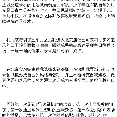
法以及速录机的用法就匆匆返回军队。那半年在军队自学的时
光是日夜争分夺秒的时光，每日见缝插针地练习，沉浸于此、
乐此不疲。在退伍返乡之际我放弃政府安置名额，决心北上继
续锤炼速录技术。
我北京培训了五个月之后我进入北京速记公司实习，实习速
录的日子艰苦而收获满满，跟随成手的高级速录师每日往返会
场，一遍一遍的倒带听录音是那时的主旋律。
在北京实习结束后我选择来到深圳，在深圳我逐渐成熟，速
录领域也形成自己的风格与强项，并且不断补充自我短板，做
更优秀的速录师，努力通过速记成为素质全面、值得信赖的自
己。
回顾第一次见到E迅速录机时的欣喜，第一次上会失败的沮
丧，第一次通过拿到工资时的五味杂陈，第一次受到客户表扬
时的满足……太多的第一次伴随着E迅陪伴我走过的6年时