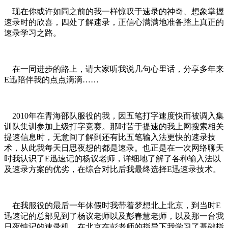
现在你或许如同之前的我一样惊叹于速录的神奇、想象掌握
速录时的欣喜，四处了解速录，正信心满满地准备踏上真正的
速录学习之路。
在一同进步的路上，请大家听我说几句心里话，分享多年来
E迅陪伴我的点点滴滴……
2010年在青海部队服役的我，因五笔打字速度快而被调入集
训队集训参加上级打字竞赛。那时苦于提速的我上网搜索相关
提速信息时，无意间了解到还有比五笔输入法更快的速录技
术，从此我每天日思夜想的都是速录。也正是在一次网络聊天
时我认识了E迅速记的杨议老师，详细地了解了各种输入法以
及速录方案的优劣，在综合对比后我最终选择E迅速录技术。
在我服役的最后一年休假时我带着梦想北上北京，到当时E
迅速记的总部见到了杨议老师以及彭春慧老师，以及那一台我
日夜惦记的速录机，在北京在彭老师的指导下我学习了基础指