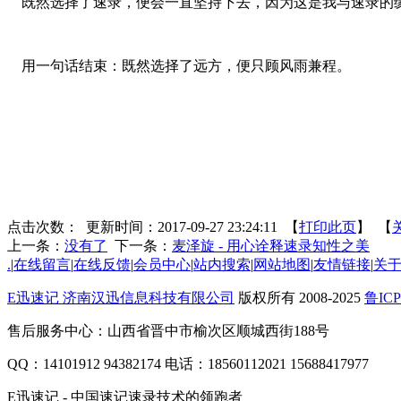
既然选择了速录，便会一直坚持下去，因为这是我与速录的
用一句话结束：既然选择了远方，便只顾风雨兼程。
点击次数：
更新时间：2017-09-27 23:24:11 【
打印此页
】 【
上一条：
没有了
下一条：
麦泽旋 - 用心诠释速录知性之美
.
|
在线留言
|
在线反馈
|
会员中心
|
站内搜索
|
网站地图
|
友情链接
|
关
E迅速记 济南汉迅信息科技有限公司
版权所有 2008-2025
鲁ICP
售后服务中心：山西省晋中市榆次区顺城西街188号
QQ：14101912 94382174 电话：18560112021 15688417977
E迅速记 - 中国速记速录技术的领跑者