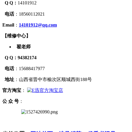
Q Q：
14101912
电话
：
18560112021
Email
：
14101912@qq.com
【
维修中心
】
翟老师
Q Q
：94382174
电话
：15688417977
地址
：山西省晋中市榆次区顺城西街188号
官方
淘宝
：
公 众 号
：