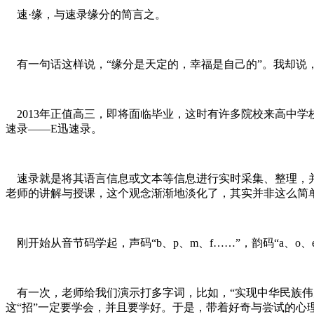
速·缘，与速录缘分的简言之。
有一句话这样说，“缘分是天定的，幸福是自己的”。我却说，“
2013年正值高三，即将面临毕业，这时有许多院校来高中
速录——E迅速录。
速录就是将其语言信息或文本等信息进行实时采集、整理，并
老师的讲解与授课，这个观念渐渐地淡化了，其实并非这么简
刚开始从音节码学起，声码“b、p、m、f……”，韵码“a、
有一次，老师给我们演示打多字词，比如，“实现中华民族伟
这“招”一定要学会，并且要学好。于是，带着好奇与尝试的心