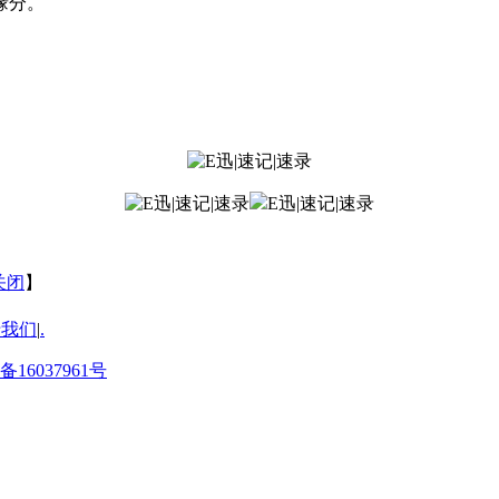
缘分。
关闭
】
于我们
|
.
备16037961号