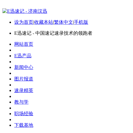
设为首页
|
收藏本站
|
繁体中文
|
手机版
E迅速记 - 中国速记速录技术的领跑者
网站首页
E迅产品
新闻中心
图片报道
速录精英
教与学
职场经验
下载基地