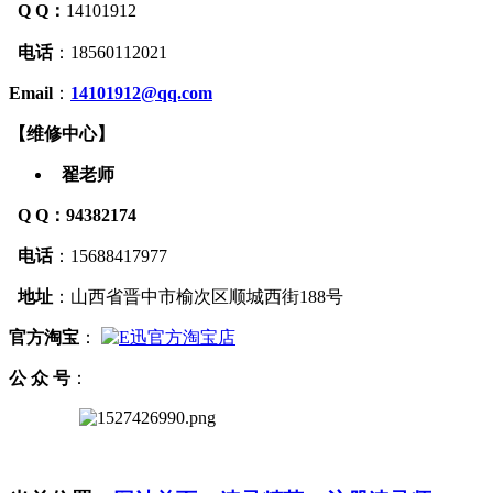
Q Q：
14101912
电话
：
18560112021
Email
：
14101912@qq.com
【
维修中心
】
翟老师
Q Q
：94382174
电话
：15688417977
地址
：山西省晋中市榆次区顺城西街188号
官方
淘宝
：
公 众 号
：