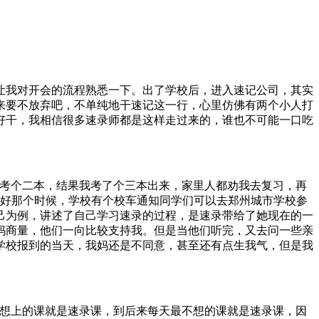
让我对开会的流程熟悉一下。出了学校后，进入速记公司，其实
来要不放弃吧，不单纯地干速记这一行，心里仿佛有两个小人打
好干，我相信很多速录师都是这样走过来的，谁也不可能一口吃
考个二本，结果我考了个三本出来，家里人都劝我去复习，再
刚好那个时候，学校有个校车通知同学们可以去郑州城市学校参
己为例，讲述了自己学习速录的过程，是速录带给了她现在的一
妈商量，他们一向比较支持我。但是当他们听完，又去问一些亲
学校报到的当天，我妈还是不同意，甚至还有点生我气，但是我
想上的课就是速录课，到后来每天最不想的课就是速录课，因