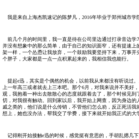
我是来自上海杰凯速记的陈梦凡，2016年毕业于郑州城市学
前几个月的时间里，我一直是待在公司里边通过打录音边学习
并没有想象中的那么简单，由于自己的知识面窄，还有提速上
架一样，一个怂恿让我放弃，一个鼓励我要坚持下来，万事开
个胖子，大家都是一点一点积累起来的，我相信我也能行。
提起e迅，其实是个偶然的机会，以前我从来都没有听说过。
上一年高三或者就去上三本吧。那个6月，对我来说并不美好
观，我抱着一种出去散散心的态度就跟着去了，那个时候见到
切，对我很有触动。回到家以后，我开始上网查，因为身边的
戚之类的，他们说是什么传销，不管他们怎么劝，反正死活我
想上，她也没办法，帮我交了学费，接下来就开始我正式的大
记得刚开始接触e迅的时候，感觉挺有意思的，手胡乱摁几下