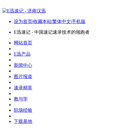
设为首页
|
收藏本站
|
繁体中文
|
手机版
E迅速记 - 中国速记速录技术的领跑者
网站首页
E迅产品
新闻中心
图片报道
速录精英
教与学
职场经验
下载基地