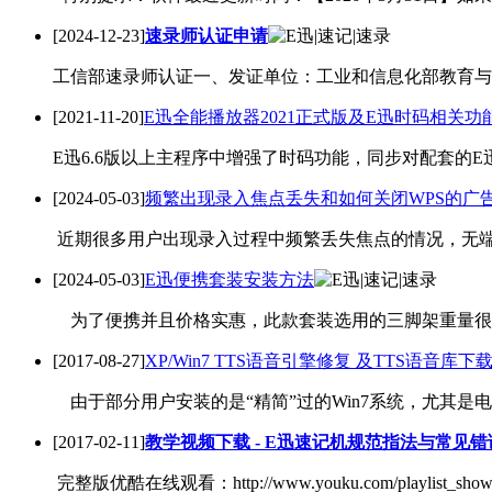
[2024-12-23]
速录师认证申请
工信部速录师认证一、发证单位：工业和信息化部教育与
[2021-11-20]
E迅全能播放器2021正式版及E迅时码相关功
E迅6.6版以上主程序中增强了时码功能，同步对配套的E
[2024-05-03]
频繁出现录入焦点丢失和如何关闭WPS的广
近期很多用户出现录入过程中频繁丢失焦点的情况，无端抱
[2024-05-03]
E迅便携套装安装方法
为了便携并且价格实惠，此款套装选用的三脚架重量很轻
[2017-08-27]
XP/Win7 TTS语音引擎修复 及TTS语音库下
由于部分用户安装的是“精简”过的Win7系统，尤其是电脑
[2017-02-11]
教学视频下载 - E迅速记机规范指法与常见错
完整版优酷在线观看：http://www.youku.com/playlist_show/i