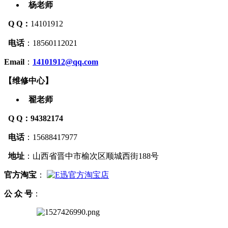
杨老师
Q Q：
14101912
电话
：
18560112021
Email
：
14101912@qq.com
【
维修中心
】
翟老师
Q Q
：94382174
电话
：15688417977
地址
：山西省晋中市榆次区顺城西街188号
官方
淘宝
：
公 众 号
：