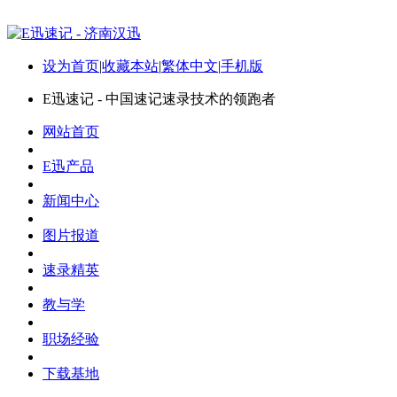
设为首页
|
收藏本站
|
繁体中文
|
手机版
E迅速记 - 中国速记速录技术的领跑者
网站首页
E迅产品
新闻中心
图片报道
速录精英
教与学
职场经验
下载基地