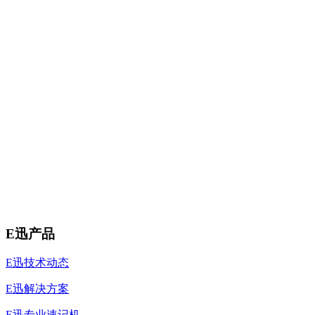
E迅产品
E迅技术动态
E迅解决方案
E迅专业速记机